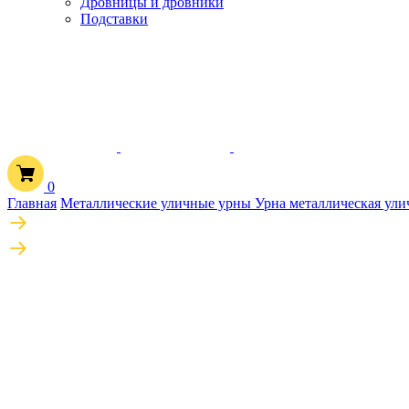
Дровницы и дровники
Подставки
0
Главная
Металлические уличные урны
Урна металлическая ули