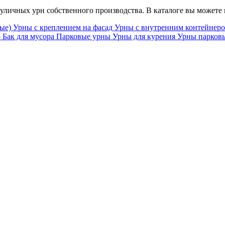
личных урн собственного производства. В каталоге вы можете в
ные)
Урны с креплением на фасад
Урны с внутренним контейнер
о
Бак для мусора
Парковые урны
Урны для курения
Урны парковы