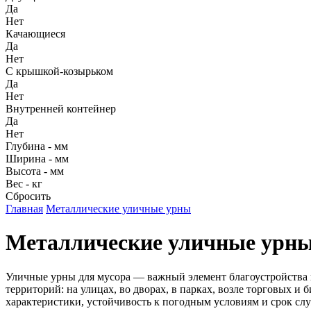
Да
Нет
Качающиеся
Да
Нет
С крышкой-козырьком
Да
Нет
Внутренней контейнер
Да
Нет
Глубина
-
мм
Ширина
-
мм
Высота
-
мм
Вес
-
кг
Сбросить
Главная
Металлические уличные урны
Металлические уличные урн
Уличные урны для мусора — важный элемент благоустройства 
территорий: на улицах, во дворах, в парках, возле торговых и
характеристики, устойчивость к погодным условиям и срок сл