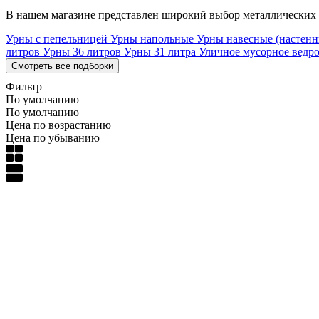
В нашем магазине представлен широкий выбор металлических у
Урны с пепельницей
Урны напольные
Урны навесные (настен
литров
Урны 36 литров
Урны 31 литра
Уличное мусорное ведр
Смотреть все подборки
Фильтр
По умолчанию
По умолчанию
Цена по возрастанию
Цена по убыванию