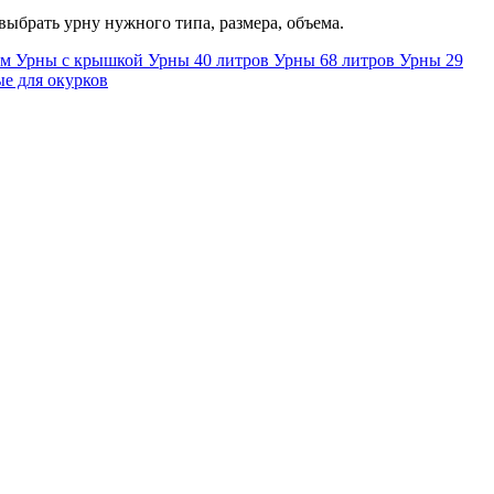
ыбрать урну нужного типа, размера, объема.
ом
Урны с крышкой
Урны 40 литров
Урны 68 литров
Урны 29
е для окурков