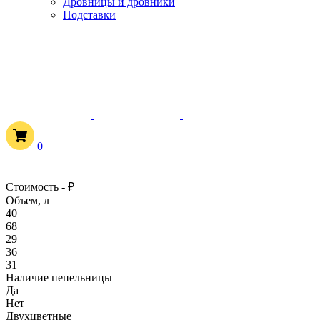
Дровницы и дровники
Подставки
0
Стоимость
-
₽
Объем, л
40
68
29
36
31
Наличие пепельницы
Да
Нет
Двухцветные