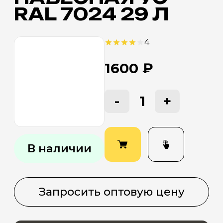
RAL 7024 29 Л
Кронштейны
4
Металлоконструкции
1600 ₽
-
1
+
0
В наличии
Запросить оптовую цену